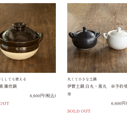
器としても使える
丸くて小さな土鍋
鍋 雑炊鍋
伊賀土鍋 白丸・黒丸 ※予約
※
6,600円(税込)
 OUT
6,600円
SOLD OUT