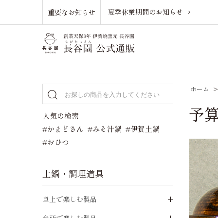
夏季休業期間のお知らせ
重要なお知らせ
ホーム
予算
人気の検索
#かまどさん
#みそ汁鍋
#伊賀土鍋
#おひつ
土鍋・調理道具
卓上で楽しむ製品