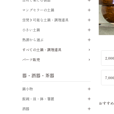
台所で楽しむ製品
ロングセラーの土鍋
空焚き可能な土鍋・調理道具
小さい土鍋
熱源から選ぶ
すべての土鍋・調理道具
2,0
パーツ販売
器・酒器・茶器
7,0
鍋小物
飯碗・皿・鉢・箸置
おすす
酒器