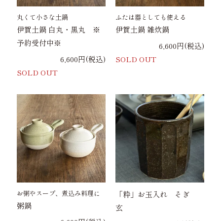
丸くて小さな土鍋
ふたは器としても使える
伊賀土鍋 白丸・黒丸 ※
伊賀土鍋 雑炊鍋
予約受付中※
6,600円(税込)
6,600円(税込)
SOLD OUT
SOLD OUT
お粥やスープ、煮込み料理に
「粋」お玉入れ そぎ
粥鍋
玄