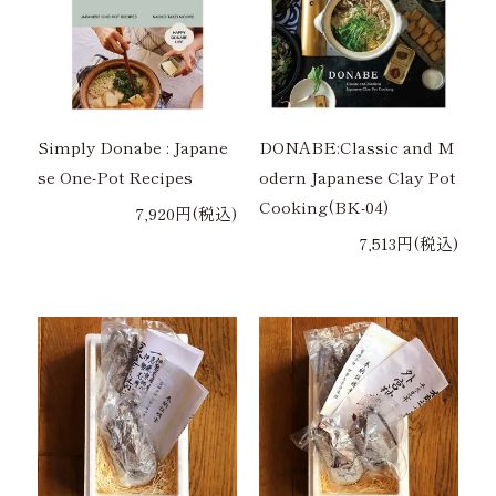
Simply Donabe : Japane
DONABE:Classic and M
se One-Pot Recipes
odern Japanese Clay Pot
Cooking(BK-04)
7,920円(税込)
7,513円(税込)