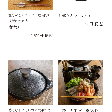
塩分をまろやかに、短時間で
お粥さん(ACK-50)
浅漬けが完成
9,350円(税込)
浅漬器
9,350円(税込)
熱くなりにくい木の取手で持
「粋」大皿 玄 ※受注生