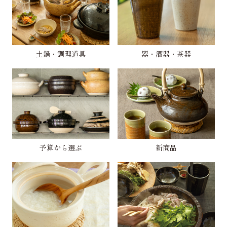
土鍋・調理道具
器・酒器・茶器
予算から選ぶ
新商品