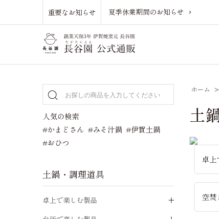
夏季休業期間のお知らせ
重要なお知らせ
ホーム
土
人気の検索
#かまどさん
#みそ汁鍋
#伊賀土鍋
#おひつ
卓上
土鍋・調理道具
空焚
卓上で楽しむ製品