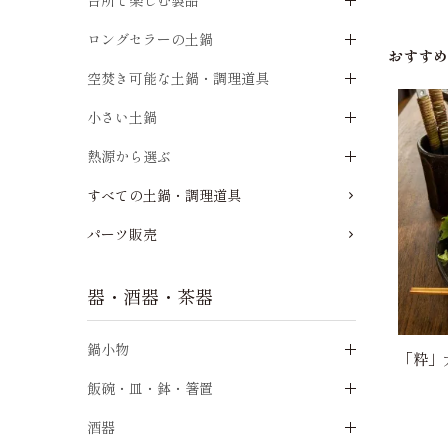
台所で楽しむ製品
ロングセラーの土鍋
おすす
空焚き可能な土鍋・調理道具
小さい土鍋
熱源から選ぶ
すべての土鍋・調理道具
パーツ販売
器・酒器・茶器
鍋小物
「粋」
飯碗・皿・鉢・箸置
酒器