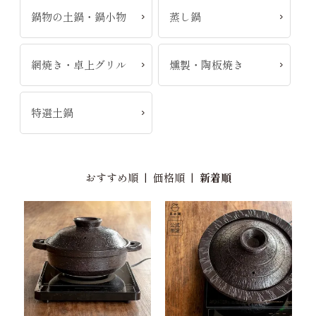
鍋物の土鍋・鍋小物
蒸し鍋
網焼き・卓上グリル
燻製・陶板焼き
特選土鍋
おすすめ順
|
価格順
|
新着順