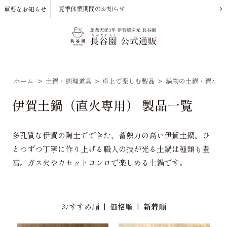
夏季休業期間のお知らせ
重要なお知らせ
ホーム
>
土鍋・調理道具
>
卓上で楽しむ製品
>
鍋物の土鍋・鍋小物
伊賀土鍋（直火専用） 製品一覧
多孔質な伊賀の陶土でできた、蓄熱力の高い伊賀土鍋。ひ
とつずつ丁寧に作り上げる職人の技が光る土鍋は種類も豊
富。ガス火やカセットコンロで楽しめる土鍋です。
おすすめ順
|
価格順
|
新着順