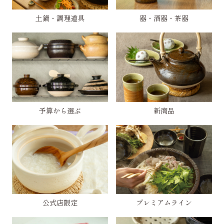
土鍋・調理道具
器・酒器・茶器
予算から選ぶ
新商品
公式店限定
プレミアムライン