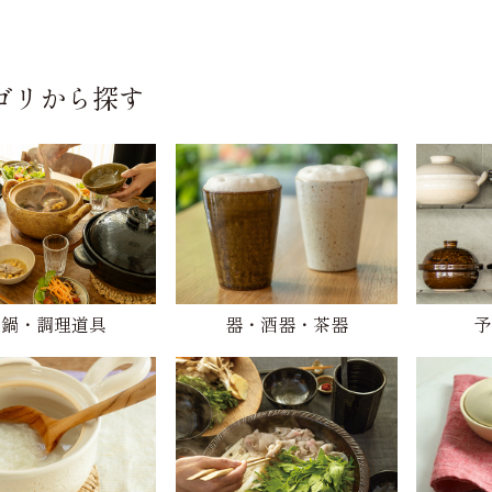
ゴリから探す
土鍋・調理道具
器・酒器・茶器
予