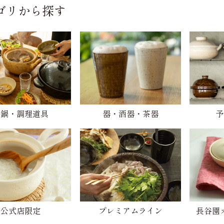
ゴリから探す
土鍋・調理道具
器・酒器・茶器
予
公式店限定
プレミアムライン
長谷園