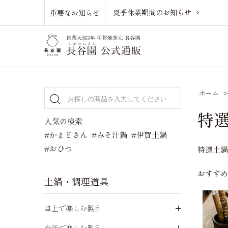
夏季休業期間のお知らせ
重要なお知らせ
ホーム
特選
人気の検索
#かまどさん
#みそ汁鍋
#伊賀土鍋
#おひつ
特選土
おすす
土鍋・調理道具
卓上で楽しむ製品