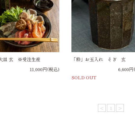
大皿 玄 ※受注生産
「粋」お玉入れ そぎ 玄
11,000円(税込)
6,600円
SOLD OUT
<
1
>