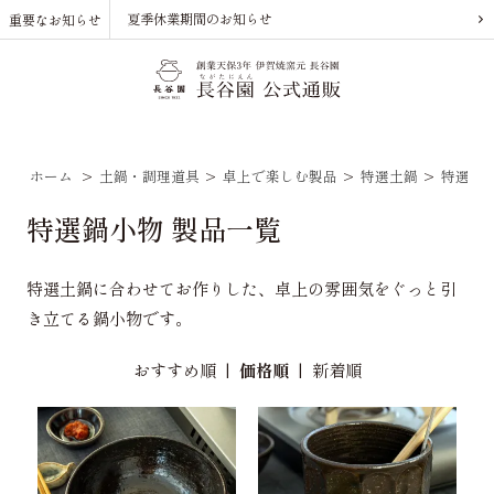
夏季休業期間のお知らせ
重要なお知らせ
ホーム
>
土鍋・調理道具
>
卓上で楽しむ製品
>
特選土鍋
>
特選鍋
特選鍋小物 製品一覧
特選土鍋に合わせてお作りした、卓上の雰囲気をぐっと引
き立てる鍋小物です。
おすすめ順
|
価格順
|
新着順