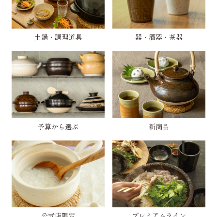
土鍋・調理道具
器・酒器・茶器
予算から選ぶ
新商品
公式店限定
プレミアムライン