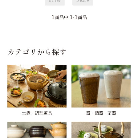
« Prev
Next »
1
1-1
商品中
商品
カテゴリから探す
土鍋・調理道具
器・酒器・茶器