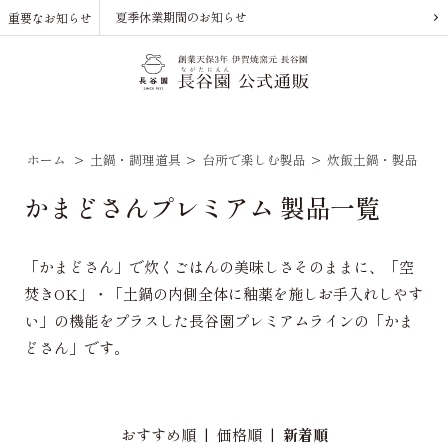
夏季休業期間のお知らせ
重要なお知らせ
ホーム
>
土鍋・調理道具
>
台所で楽しむ製品
>
炊飯土鍋・製品
>
かまどさんプレミアム 製品一覧
「かまどさん」で炊くごはんの美味しさそのままに、「空
焚きOK」・「土鍋の内側全体に釉薬を施しお手入れしやす
い」の機能をプラスした長谷園プレミアムラインの「かま
どさん」です。
おすすめ順
|
価格順
|
新着順