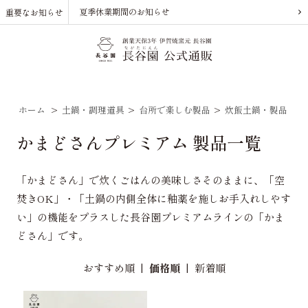
夏季休業期間のお知らせ
重要なお知らせ
ホーム
>
土鍋・調理道具
>
台所で楽しむ製品
>
炊飯土鍋・製品
>
かまどさんプレミアム 製品一覧
「かまどさん」で炊くごはんの美味しさそのままに、「空
焚きOK」・「土鍋の内側全体に釉薬を施しお手入れしやす
い」の機能をプラスした長谷園プレミアムラインの「かま
どさん」です。
おすすめ順
|
価格順
|
新着順