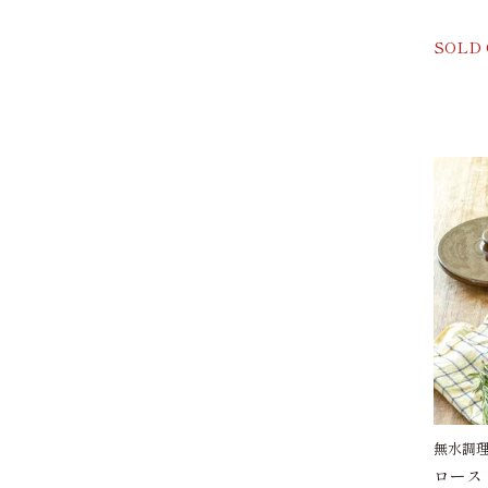
SOLD
無水調
ロース