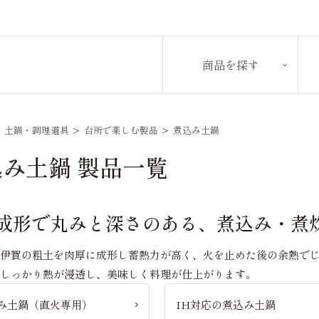
商品を探す
>
土鍋・調理道具
>
台所で楽しむ製品
>
煮込み土鍋
み土鍋 製品一覧
成形で丸みと深さのある、煮込み・煮
な伊賀の粗土を肉厚に成形し蓄熱力が高く、火を止めた後の余熱で
でしっかり熱が浸透し、美味しく料理が仕上がります。
み土鍋（直火専用）
IH対応の煮込み土鍋