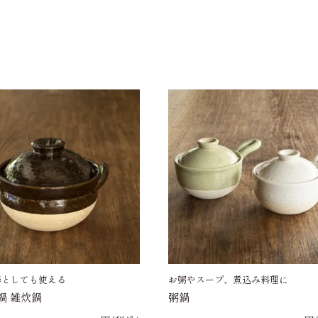
器としても使える
お粥やスープ、煮込み料理に
鍋 雑炊鍋
粥鍋