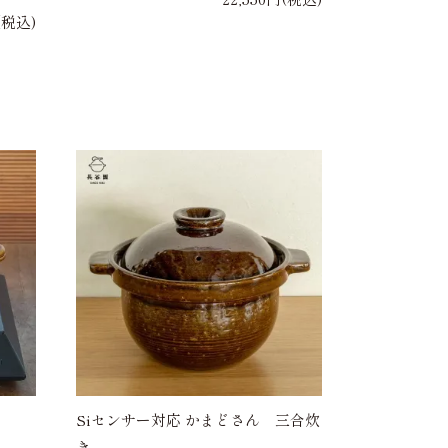
(税込)
Siセンサー対応 かまどさん 三合炊
り
き