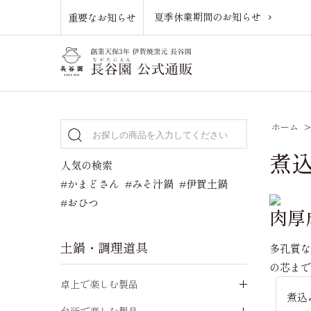
夏季休業期間のお知らせ
重要なお知らせ
ホーム
煮込
人気の検索
#かまどさん
#みそ汁鍋
#伊賀土鍋
#おひつ
肉厚
土鍋・調理道具
多孔質
の芯ま
卓上で楽しむ製品
煮込