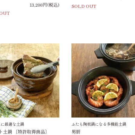
13,200円(税込)
SOLD OUT
 OUT
理に最適な土鍋
ふたも陶板鍋になる多機能土鍋
ト土鍋 〔特許取得商品〕
男厨