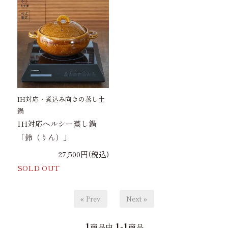
IH対応・煮込み向きの蒸し土
鍋
IH対応ヘルシー蒸し鍋
「鈴（りん）」
27,500円(税込)
SOLD OUT
« Prev
Next »
1
1-1
商品中
商品