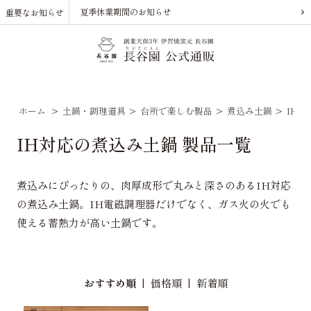
夏季休業期間のお知らせ
重要なお知らせ
ホーム
>
土鍋・調理道具
>
台所で楽しむ製品
>
煮込み土鍋
>
IH
IH対応の煮込み土鍋 製品一覧
煮込みにぴったりの、肉厚成形で丸みと深さのあるIH対応
の煮込み土鍋。IH電磁調理器だけでなく、ガス火の火でも
使える蓄熱力が高い土鍋です。
おすすめ順
|
価格順
|
新着順