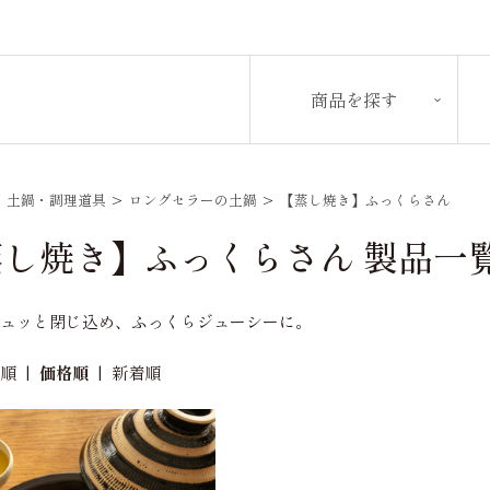
商品を探す
>
土鍋・調理道具
>
ロングセラーの土鍋
>
【蒸し焼き】ふっくらさん
蒸し焼き】ふっくらさん 製品一
ギュッと閉じ込め、ふっくらジューシーに。
め順
|
価格順
|
新着順