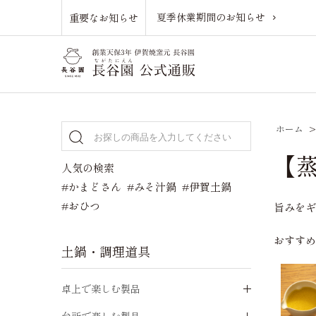
夏季休業期間のお知らせ
重要なお知らせ
ホーム
【
人気の検索
#かまどさん
#みそ汁鍋
#伊賀土鍋
#おひつ
旨みを
おすす
土鍋・調理道具
卓上で楽しむ製品