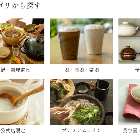
ゴリから探す
土鍋・調理道具
器・酒器・茶器
予
公式店限定
プレミアムライン
長谷園