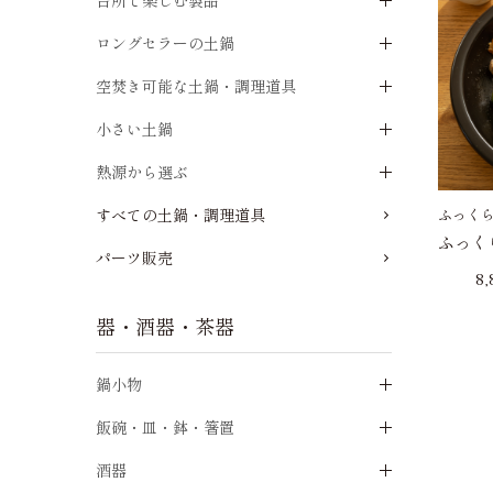
台所で楽しむ製品
ロングセラーの土鍋
空焚き可能な土鍋・調理道具
小さい土鍋
熱源から選ぶ
ふっく
すべての土鍋・調理道具
ふっく
パーツ販売
8
器・酒器・茶器
鍋小物
飯碗・皿・鉢・箸置
酒器