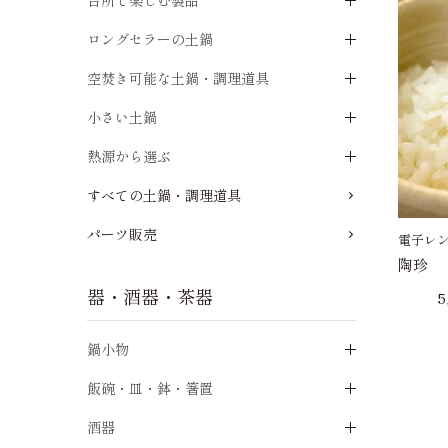
台所で楽しむ製品
ロングセラーの土鍋
空焚き可能な土鍋・調理道具
小さい土鍋
熱源から選ぶ
すべての土鍋・調理道具
パーツ販売
電子レ
陶珍
器・酒器・茶器
5
鍋小物
飯碗・皿・鉢・箸置
酒器