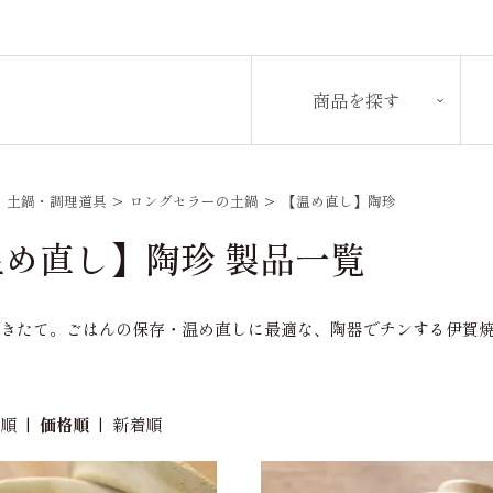
商品を探す
>
土鍋・調理道具
>
ロングセラーの土鍋
>
【温め直し】陶珍
温め直し】陶珍 製品一覧
炊きたて。ごはんの保存・温め直しに最適な、陶器でチンする伊賀
め順
|
価格順
|
新着順