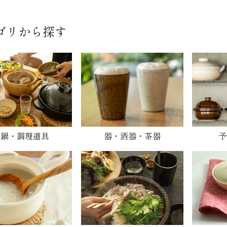
ゴリから探す
土鍋・調理道具
器・酒器・茶器
予