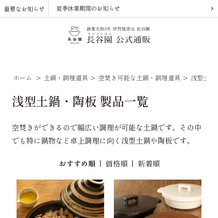
夏季休業期間のお知らせ
重要なお知らせ
ホーム
>
土鍋・調理道具
>
空焚き可能な土鍋・調理道具
>
浅型土鍋
浅型土鍋・陶板 製品一覧
空焚きができるので幅広い調理が可能な土鍋です。その中
でも特に鍋物など卓上調理に向く浅型土鍋や陶板です。
おすすめ順
|
価格順
|
新着順