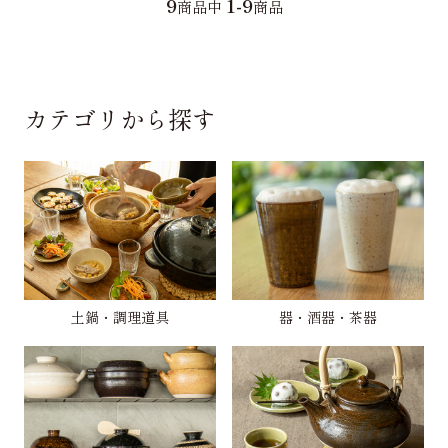
9
1-9
商品中
商品
カテゴリから探す
土鍋・調理道具
器・酒器・茶器