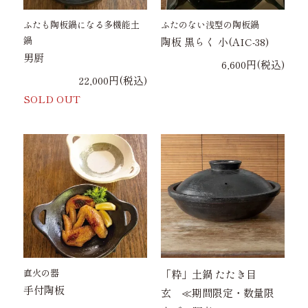
ふたも陶板鍋になる多機能土
ふたのない浅型の陶板鍋
鍋
陶板 黒らく 小(AIC-38)
男厨
6,600円(税込)
22,000円(税込)
SOLD OUT
直火の器
「粋」土鍋 たたき目
手付陶板
玄 ≪期間限定・数量限