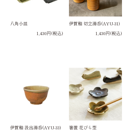
八角小皿
伊賀釉 切立湯呑(AYU-31)
1,430円(税込)
1,430円(税込)
伊賀釉 汲出湯呑(AYU-33)
箸置 花びら型