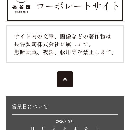
営業日について
2026年8月
日
月
火
水
木
金
土