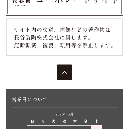
営業日について
2026年8月
日
月
火
水
木
金
土