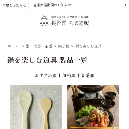
夏季休業期間のお知らせ
重要なお知らせ
ホーム
>
器・酒器・茶器
>
鍋小物
>
鍋を楽しむ道具
鍋を楽しむ道具 製品一覧
おすすめ順
|
価格順
|
新着順