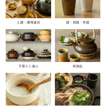
土鍋・調理道具
器・酒器・茶器
予算から選ぶ
新商品