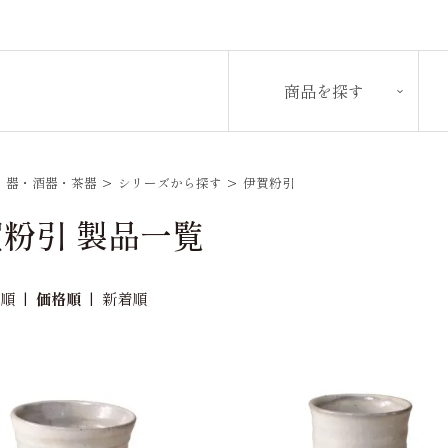
商品を探す
>
器・酒器・茶器
>
シリーズから探す
>
伊賀粉引
粉引 製品一覧
め順
|
価格順
|
新着順