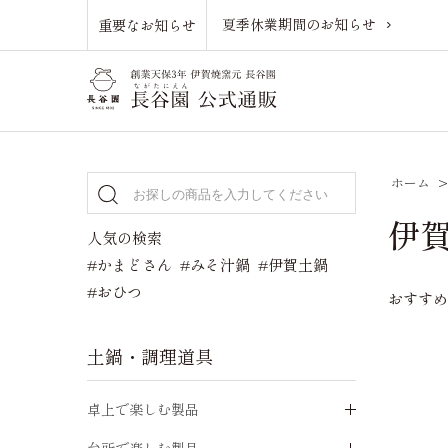
夏季休業期間のお知らせ
重要なお知らせ
ホーム
伊賀
人気の検索
#かまどさん
#みそ汁鍋
#伊賀土鍋
#おひつ
おすす
土鍋・調理道具
卓上で楽しむ製品