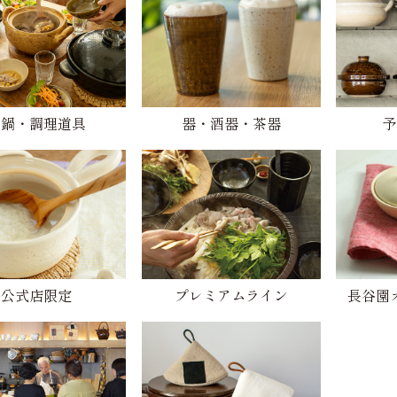
土鍋・調理道具
器・酒器・茶器
予
公式店限定
プレミアムライン
長谷園