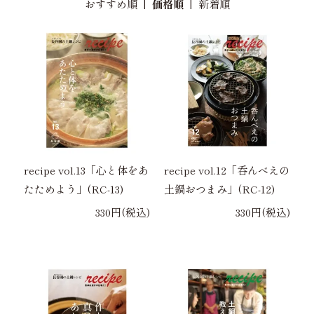
おすすめ順
|
価格順
|
新着順
recipe vol.13「心と体をあ
recipe vol.12「呑んべえの
たためよう」(RC-13)
土鍋おつまみ」(RC-12)
330円(税込)
330円(税込)