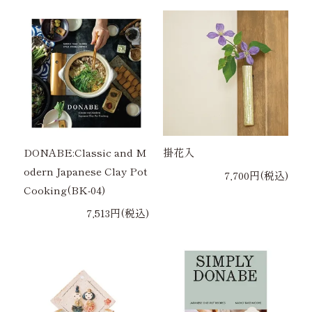
DONABE:Classic and M
掛花入
odern Japanese Clay Pot
7,700円(税込)
Cooking(BK-04)
7,513円(税込)