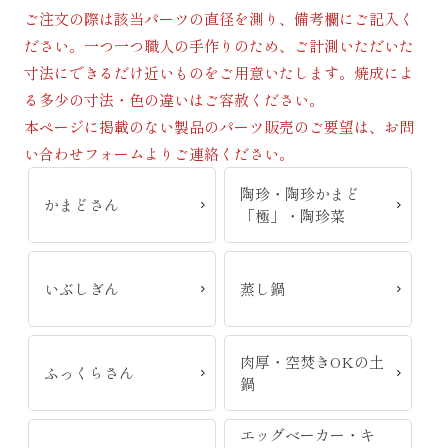
ご注文の際は該当パーツの直径を測り、備考欄にご記入く
ださい。一つ一つ職人の手作りのため、ご計測いただいた
寸法にできるだけ近いものをご用意いたします。焼成によ
る多少の寸法・色の違いはご容赦ください。
本ページに掲載のない製品のパーツ販売のご要望は、お問
い合わせフォームよりご連絡ください。
陶珍・陶珍かまど
かまどさん
「極」・陶珍菜
いぶしぎん
蒸し鍋
肉厚・空焚きOKの土
ふっくらさん
鍋
エッグベーカー・キ