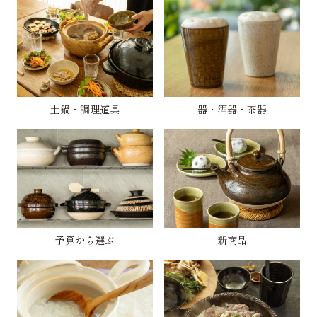
土鍋・調理道具
器・酒器・茶器
予算から選ぶ
新商品