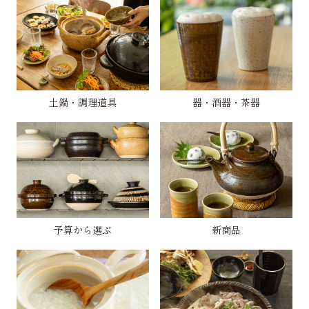
土鍋・調理道具
器・酒器・茶器
予算から選ぶ
新商品