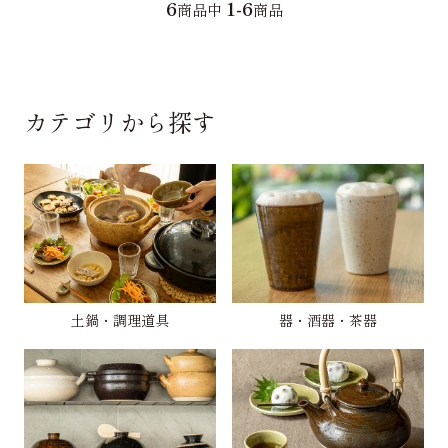
6
1-6
商品中
商品
カテゴリから探す
土鍋・調理道具
器・酒器・茶器