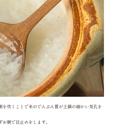
粥を炊くことで米のでんぷん質が土鍋の細かい気孔を
ずお粥で目止めをします。