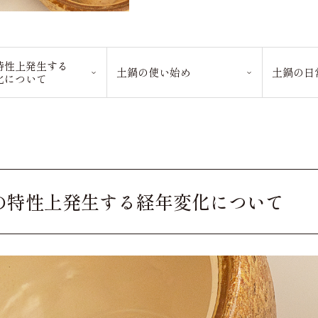
特性上発生する
土鍋の使い始め
土鍋の日
化について
の特性上発生する経年変化について