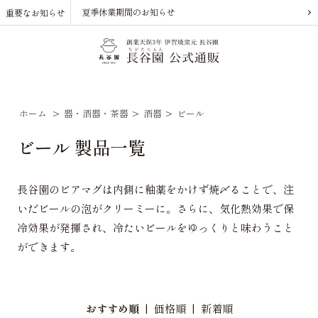
夏季休業期間のお知らせ
重要なお知らせ
ホーム
>
器・酒器・茶器
>
酒器
>
ビール
ビール 製品一覧
長谷園のビアマグは内側に釉薬をかけず焼〆ることで、注
いだビールの泡がクリーミーに。さらに、気化熱効果で保
冷効果が発揮され、冷たいビールをゆっくりと味わうこと
ができます。
おすすめ順
|
価格順
|
新着順