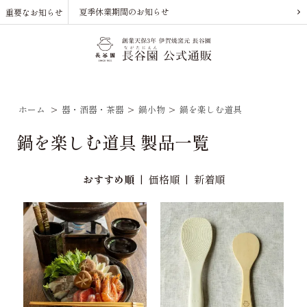
夏季休業期間のお知らせ
重要なお知らせ
ホーム
>
器・酒器・茶器
>
鍋小物
>
鍋を楽しむ道具
鍋を楽しむ道具 製品一覧
おすすめ順
|
価格順
|
新着順