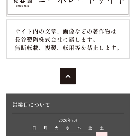
営業日について
2026年8月
日
月
火
水
木
金
土