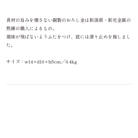
食材の旨みを壊さない銅製のおろし金は新潟県・新光金属の
熟練の職人によるもの。
風味が飛ばないようふたをつけ、底には滑り止めを施しまし
た。
サイズ：w14×d10×h5cm／0.4kg