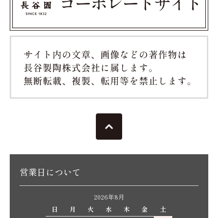
営業日について
2026年8月
日
月
火
水
木
金
土