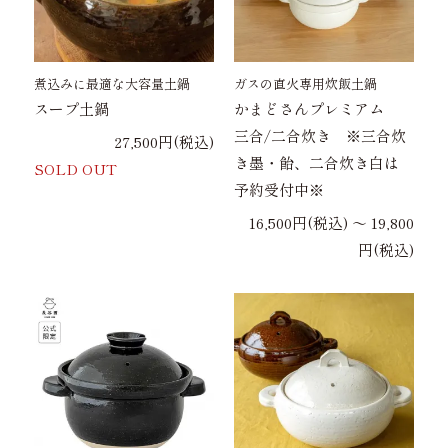
煮込みに最適な大容量土鍋
ガスの直火専用炊飯土鍋
スープ土鍋
かまどさんプレミアム
三合/二合炊き ※三合炊
27,500円(税込)
き墨・飴、二合炊き白は
SOLD OUT
予約受付中※
16,500円(税込) 〜 19,800
円(税込)