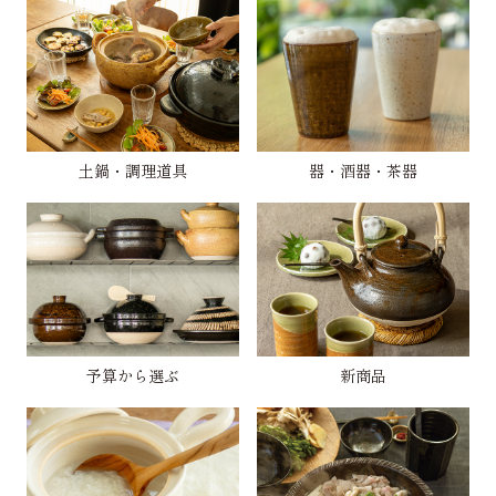
土鍋・調理道具
器・酒器・茶器
予算から選ぶ
新商品