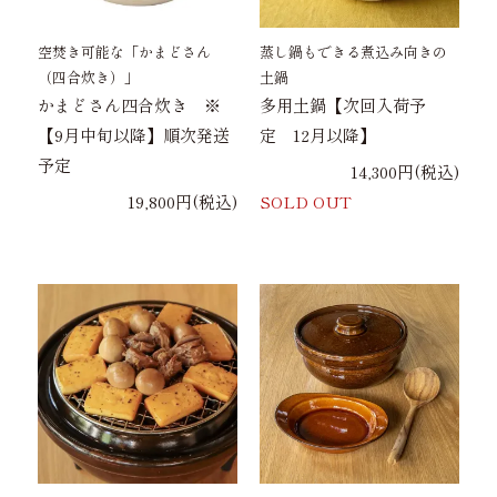
空焚き可能な「かまどさん
蒸し鍋もできる煮込み向きの
（四合炊き）」
土鍋
かまどさん四合炊き ※
多用土鍋【次回入荷予
【9月中旬以降】順次発送
定 12月以降】
予定
14,300円(税込)
19,800円(税込)
SOLD OUT