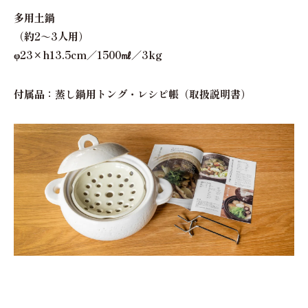
多用土鍋
（約2～3人用）
φ23×h13.5cm／1500㎖／3kg
付属品：蒸し鍋用トング・レシピ帳（取扱説明書）