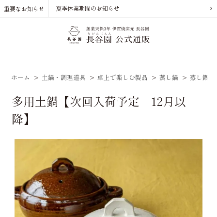
夏季休業期間のお知らせ
重要なお知らせ
ホーム
>
土鍋・調理道具
>
卓上で楽しむ製品
>
蒸し鍋
>
蒸し鍋（
多用土鍋【次回入荷予定 12月以
降】