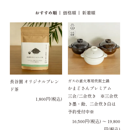
おすすめ順
|
価格順
|
新着順
ガスの直火専用炊飯土鍋
長谷園 オリジナルブレン
かまどさんプレミアム
ド茶
三合/二合炊き ※三合炊
1,800円(税込)
き墨・飴、二合炊き白は
予約受付中※
16,500円(税込) 〜 19,800
円(税込)