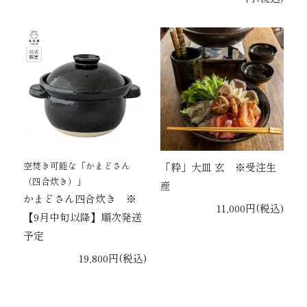
空焚き可能な「かまどさん
「粋」大皿 玄 ※受注生
（四合炊き）」
産
かまどさん四合炊き ※
11,000円(税込)
【9月中旬以降】順次発送
予定
19,800円(税込)