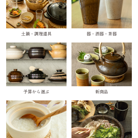
土鍋・調理道具
器・酒器・茶器
予算から選ぶ
新商品