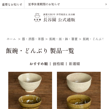
夏季休業期間のお知らせ
重要なお知らせ
ホーム
>
器・酒器・茶器
>
飯碗・皿・鉢・箸置
>
飯碗・どんぶり
飯碗・どんぶり 製品一覧
おすすめ順
|
価格順
|
新着順