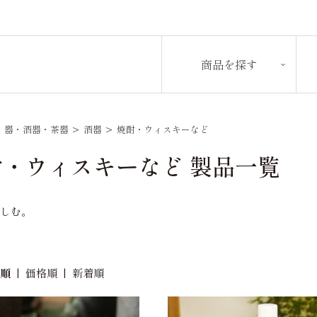
商品を探す
>
器・酒器・茶器
>
酒器
>
焼酎・ウィスキーなど
酎・ウィスキーなど 製品一覧
楽しむ。
め順
|
価格順
|
新着順