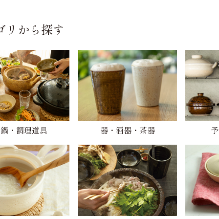
ゴリから探す
土鍋・調理道具
器・酒器・茶器
予