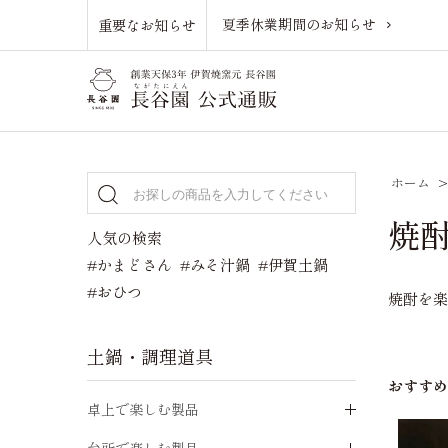
夏季休業期間のお知らせ
重要なお知らせ
ホーム
焼
人気の検索
#かまどさん
#みそ汁鍋
#伊賀土鍋
#おひつ
焼酎を
土鍋・調理道具
おすす
卓上で楽しむ製品