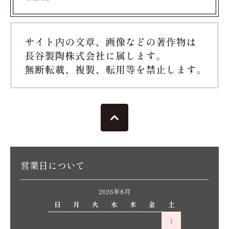
営業日について
2026年8月
日
月
火
水
木
金
土
1