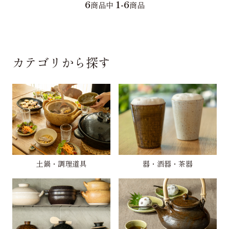
6
1-6
商品中
商品
カテゴリから探す
土鍋・調理道具
器・酒器・茶器