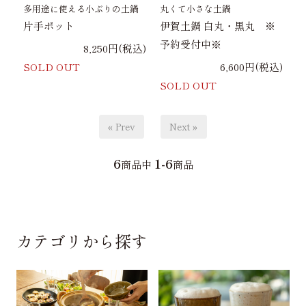
多用途に使える小ぶりの土鍋
丸くて小さな土鍋
片手ポット
伊賀土鍋 白丸・黒丸 ※
予約受付中※
8,250円(税込)
SOLD OUT
6,600円(税込)
SOLD OUT
« Prev
Next »
6
1-6
商品中
商品
カテゴリから探す