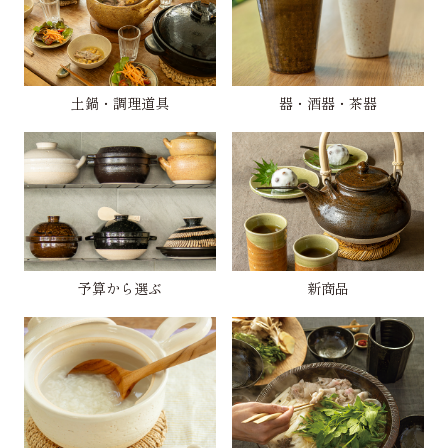
土鍋・調理道具
器・酒器・茶器
予算から選ぶ
新商品