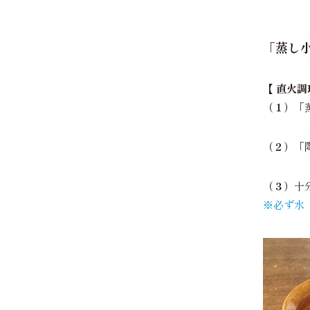
「蒸し
【 直火調
（１）
「
（２）
「
（３）
十
※必ず水