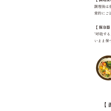
調理後は
常的にご
【 保冷器
“呼吸す
いまま保