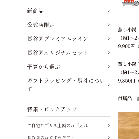
新商品
公式店限定
蒸し小鍋
長谷園プレミアムライン
（約1～2
9,900
円（
長谷園オリジナルセット
蒸し小鍋
予算から選ぶ
（約1～2
ギフトラッピング・熨斗につい
9,350
円（
て
付属品：
特集・ピックアップ
ご自宅でできる土鍋のお手入れ
長谷園のおすすめギフト