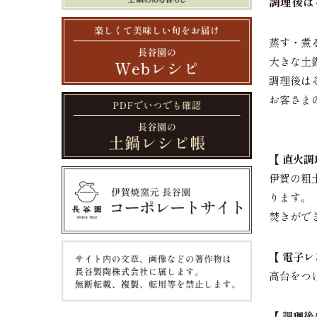
調理後は
蒸す・煮
大きな土
調理後は
お客さま
【 直火調
伊賀の粗
ります。
焚きがで
【 電子レ
高台をつ
【 調理後