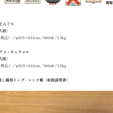
 どんぐり
人用）
税込）／φ20.5×h13cm／600㎖／1.3kg
 アメ・キャラメル
人用）
税込）／φ20.5×h13cm／600㎖／1.3kg
蒸し鍋用トング・レシピ帳（取扱説明書）