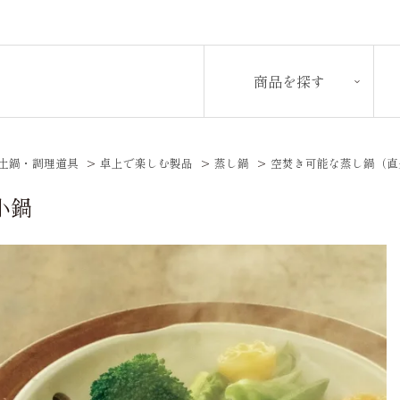
商品を探す
土鍋・調理道具
>
卓上で楽しむ製品
>
蒸し鍋
>
空焚き可能な蒸し鍋（直
小鍋