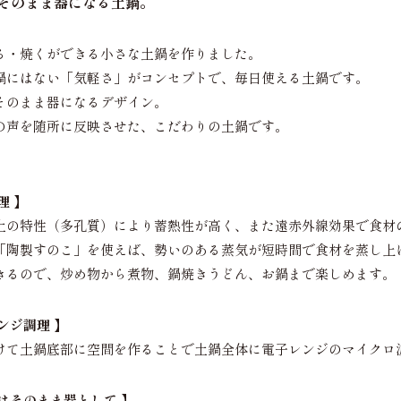
そのまま器になる土鍋。
る・焼くができる小さな土鍋を作りました。
鍋にはない「気軽さ」がコンセプトで、毎日使える土鍋です。
そのまま器になるデザイン。
の声を随所に反映させた、こだわりの土鍋です。
理 】
土の特性（多孔質）により蓄熱性が高く、また遠赤外線効果で食材
「陶製すのこ」を使えば、勢いのある蒸気が短時間で食材を蒸し上
きるので、炒め物から煮物、鍋焼きうどん、お鍋まで楽しめます。
ンジ調理 】
けて土鍋底部に空間を作ることで土鍋全体に電子レンジのマイクロ
はそのまま器として 】