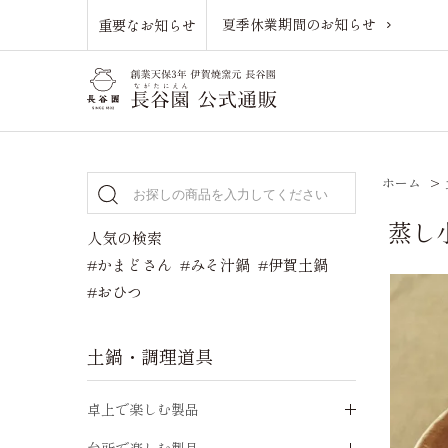
夏季休業期間のお知らせ
重要なお知らせ
ホーム
>
蒸し
人気の検索
#かまどさん
#みそ汁鍋
#伊賀土鍋
#おひつ
土鍋・調理道具
卓上で楽しむ製品