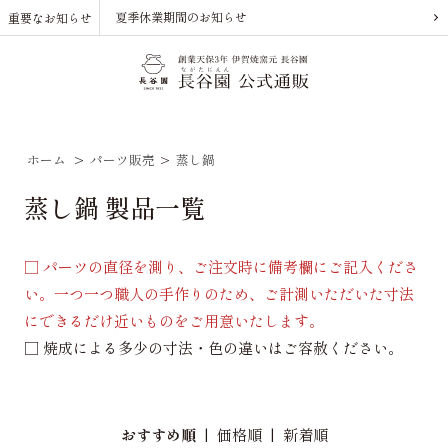
夏季休業期間のお知らせ
重要なお知らせ
ホーム
>
パーツ販売
>
蒸し鍋
蒸し鍋 製品一覧
□ パーツの直径を測り、ご注文時に備考欄にご記入くださ
い。一つ一つ職人の手作りのため、ご計測いただいた寸法
にできるだけ近いものをご用意いたします。
□ 焼成による多少の寸法・色の違いはご容赦ください。
おすすめ順
|
価格順
|
新着順