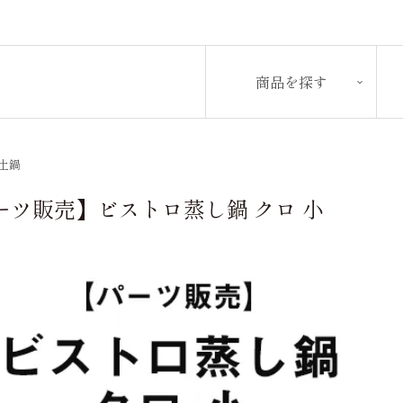
商品を探す
土鍋
ーツ販売】ビストロ蒸し鍋 クロ 小