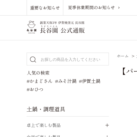
夏季休業期間のお知らせ
重要なお知らせ
ホーム
>
【パ
人気の検索
#かまどさん
#みそ汁鍋
#伊賀土鍋
#おひつ
土鍋・調理道具
卓上で楽しむ製品