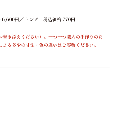
格
6,600
円／ トング 税込価格
770
円
お書き添えください）。一つ一つ職人の手作りのた
による多少の寸法・色の違いはご容赦ください。