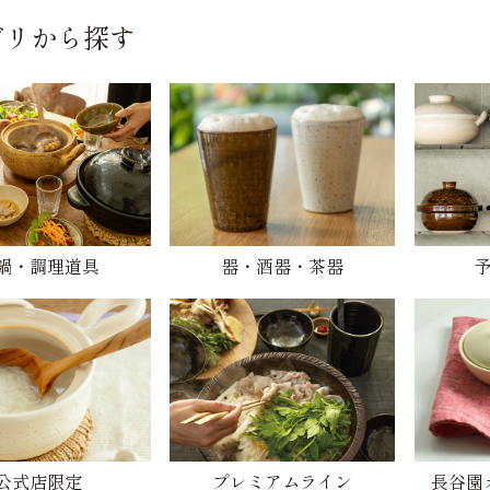
ゴリから探す
鍋・調理道具
器・酒器・茶器
公式店限定
プレミアムライン
長谷園