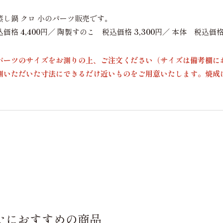
蒸し鍋 クロ 小のパーツ販売です。
込価格
4,400
円／ 陶製すのこ 税込価格
3,300
円／ 本体 税込価
パーツのサイズをお測りの上、ご注文ください（サイズは備考欄に
測いただいた寸法にできるだけ近いものをご用意いたします。焼成
たにおすすめの商品