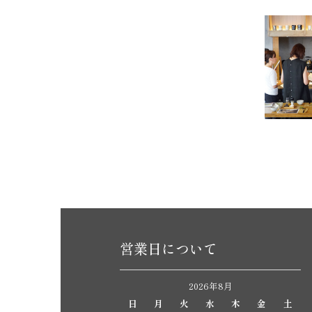
営業日について
2026年8月
日
月
火
水
木
金
土