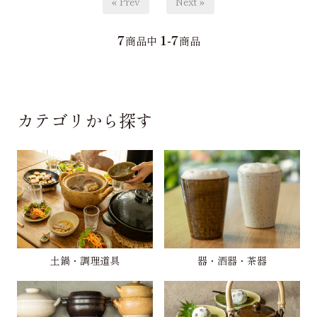
« Prev
Next »
7
1-7
商品中
商品
カテゴリから探す
土鍋・調理道具
器・酒器・茶器