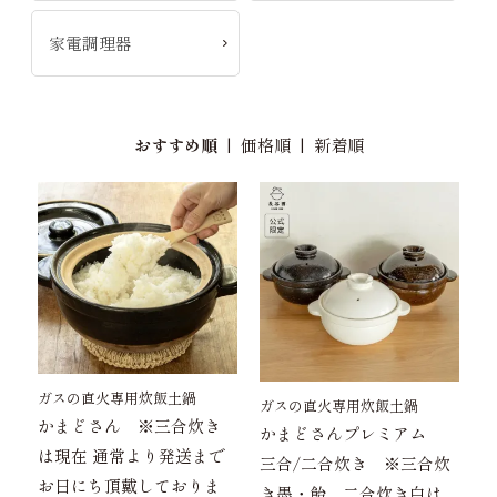
家電調理器
おすすめ順
|
価格順
|
新着順
ガスの直火専用炊飯土鍋
ガスの直火専用炊飯土鍋
かまどさん ※三合炊き
かまどさんプレミアム
は現在 通常より発送まで
三合/二合炊き ※三合炊
お日にち頂戴しておりま
き墨・飴、二合炊き白は