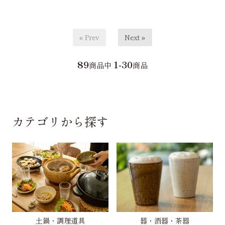
« Prev
Next »
89
1-30
商品中
商品
カテゴリから探す
土鍋・調理道具
器・酒器・茶器