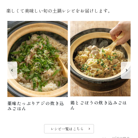
楽しくて美味しい旬の土鍋レシピをお届けします。
「
飯
鶏とごぼうの炊き込みごは
薬味たっぷりアジの炊き込
ん
みごはん
レシピ一覧はこちら