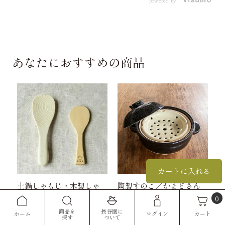
powered by
あなたにおすすめの商品
カートに入れる
土鍋しゃもじ・木製しゃ
陶製すのこ／かまどさん
0
もじ
二合～五合炊き用
商品を
長谷園に
カート
ホーム
ログイン
探す
ついて