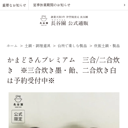
夏季休業期間のお知らせ
重要なお知らせ
ホーム
>
土鍋・調理道具
>
台所で楽しむ製品
>
炊飯土鍋・製品
>
かまどさんプレミアム 三合/二合炊
き ※三合炊き墨・飴、二合炊き白
は予約受付中※