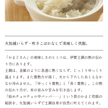
火加減いらず・吹きこぼれなしで美味しく炊飯。
「かまどさん」の美味しさのヒミツは、伊賀土鍋の熱の伝わ
り方にあります。
土鍋は、金属のように急速に熱くならず、じっくりゆっくり
温まります。また蓄熱力が高く、火から下ろしたあともなか
なか冷めません。「ゆっくり蓄熱」と「長く蓄熱」。この熱
の伝わり方が、米の旨みや甘みを引き出します。
「始めチョロチョロ中パッパ……」という昔のかまど炊飯の
秘訣を、火加減いらずで土鍋自身が自然に叶えてくれます。