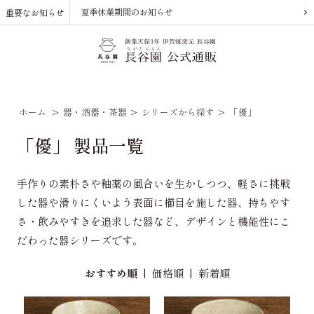
夏季休業期間のお知らせ
重要なお知らせ
ホーム
>
器・酒器・茶器
>
シリーズから探す
>
「優」
「優」 製品一覧
手作りの素朴さや釉薬の風合いを生かしつつ、軽さに挑戦
した器や滑りにくいよう表面に櫛目を施した器、持ちやす
さ・飲みやすきを追求した器など、デザインと機能性にこ
だわった器シリーズです。
おすすめ順
|
価格順
|
新着順