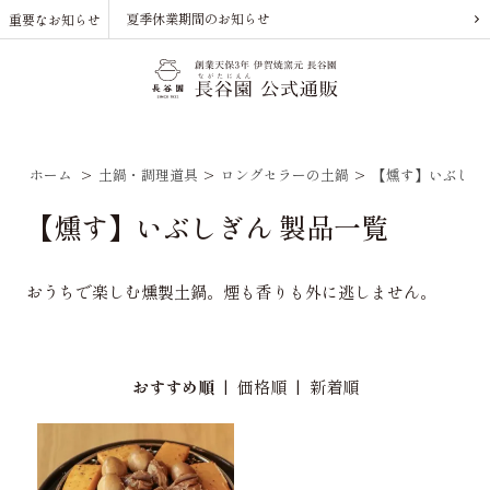
夏季休業期間のお知らせ
重要なお知らせ
ホーム
>
土鍋・調理道具
>
ロングセラーの土鍋
>
【燻す】いぶしぎ
【燻す】いぶしぎん 製品一覧
おうちで楽しむ燻製土鍋。煙も香りも外に逃しません。
おすすめ順
|
価格順
|
新着順