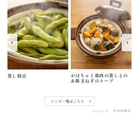
土
ツ
かぼちゃと鶏肉の蒸しもの
蒸し枝豆
＆新玉ねぎのスープ
レシピ一覧はこちら
powered by