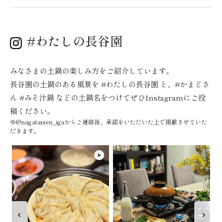
#わたしの長谷園
みなさまの土鍋の楽しみ方をご紹介しています。
長谷園の土鍋のある風景を #わたしの長谷園 と、#かまどさ
ん #みそ汁鍋 などの土鍋名をつけてぜひInstagramにご投
稿ください。
※@nagatanien_igaからご連絡後、承諾をいただいた上で掲載させていた
だきます。