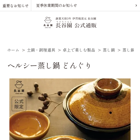
夏季休業期間のお知らせ
重要なお知らせ
ホーム
>
土鍋・調理道具
>
卓上で楽しむ製品
>
蒸し鍋
>
蒸し鍋（
ヘルシー蒸し鍋 どんぐり