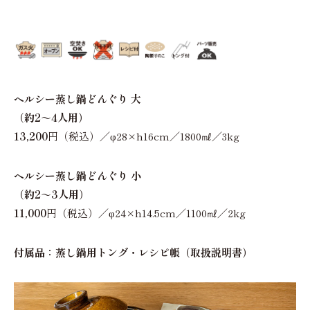
ヘルシー蒸し鍋どんぐり 大
（約2～4人用）
13,200
円（税込）／φ28×h16cm／1800㎖／3kg
ヘルシー蒸し鍋どんぐり 小
（約2～3人用）
11,000
円（税込）／φ24×h14.5cm／1100㎖／2kg
付属品：蒸し鍋用トング・レシピ帳（取扱説明書）