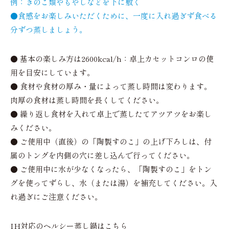
例：きのこ類やもやしなどを下に敷く
●食感をお楽しみいただくために、一度に入れ過ぎず食べる
分ずつ蒸しましょう。
● 基本の楽しみ方は2600kcal/h：卓上カセットコンロの使
用を目安にしています。
● 食材や食材の厚み・量によって蒸し時間は変わります。
肉厚の食材は蒸し時間を長くしてください。
● 繰り返し食材を入れて卓上で蒸したてアツアツをお楽し
みください。
● ご使用中（直後）の「陶製すのこ」の上げ下ろしは、付
属のトングを内側の穴に差し込んで行ってください。
● ご使用中に水が少なくなったら、「陶製すのこ」をトン
グを使ってずらし、水（または湯）を補充してください。入
れ過ぎにご注意ください。
IH対応のヘルシー蒸し鍋はこちら