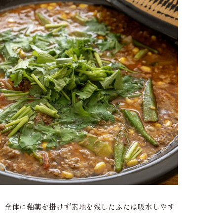
。全体に釉薬を掛けず素地を残したふたは吸水しやす
。