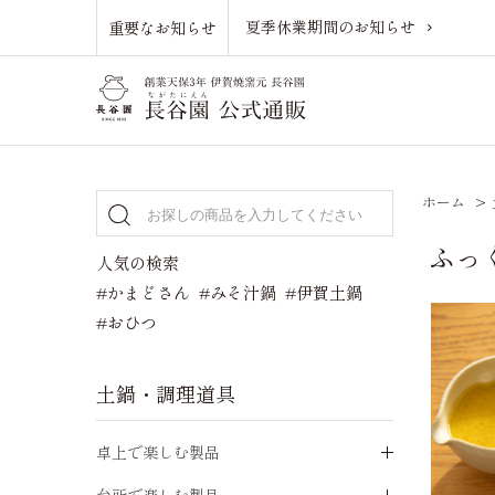
夏季休業期間のお知らせ
重要なお知らせ
ホーム
>
ふっ
人気の検索
#かまどさん
#みそ汁鍋
#伊賀土鍋
#おひつ
土鍋・調理道具
卓上で楽しむ製品