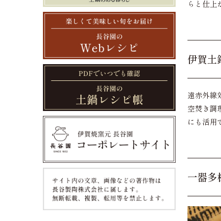
らと仕上
伊賀土
遠赤外線
空焚き調
にも活用
一器多