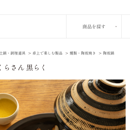
商品を探す
土鍋・調理道具
>
卓上で楽しむ製品
>
燻製・陶板焼き
>
陶板鍋
くらさん 黒らく