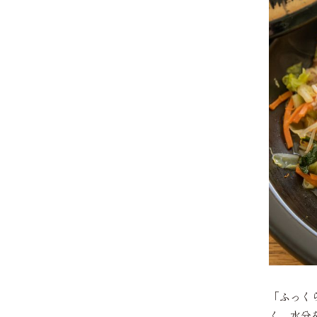
「ふっく
く、水分