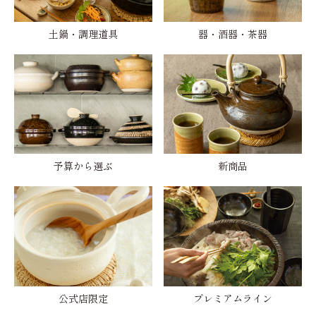
土鍋・調理道具
器・酒器・茶器
予算から選ぶ
新商品
公式店限定
プレミアムライン