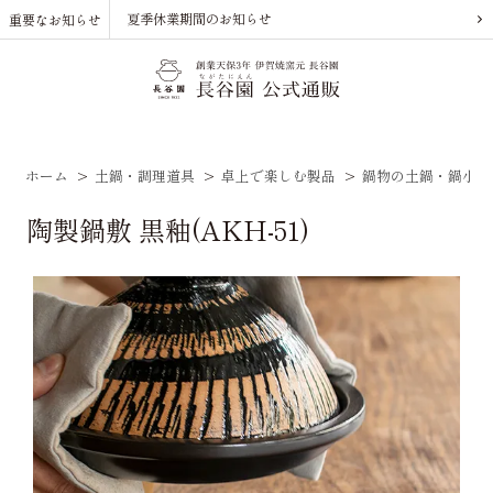
夏季休業期間のお知らせ
重要なお知らせ
ホーム
>
土鍋・調理道具
>
卓上で楽しむ製品
>
鍋物の土鍋・鍋小物
陶製鍋敷 黒釉(AKH-51)